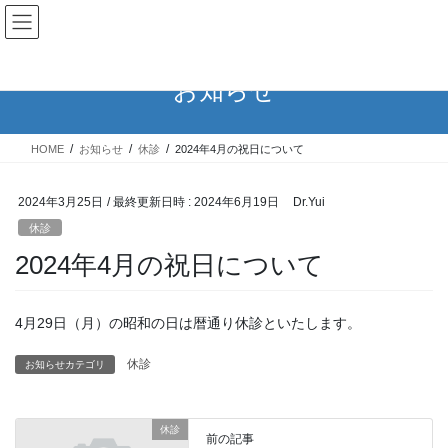
コ
ナ
ン
ビ
テ
ゲ
ン
ー
お知らせ
ツ
シ
へ
ョ
ス
ン
HOME
お知らせ
休診
2024年4月の祝日について
キ
に
ッ
移
プ
動
2024年3月25日
/ 最終更新日時 :
2024年6月19日
Dr.Yui
休診
2024年4月の祝日について
4月29日（月）の昭和の日は暦通り休診といたします。
休診
お知らせカテゴリ
休診
前の記事