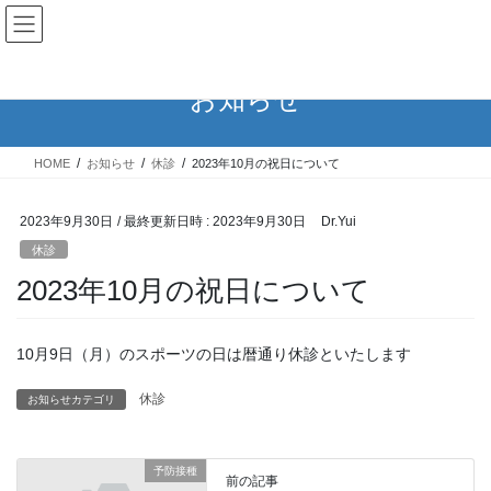
コ
ナ
ン
ビ
テ
ゲ
ン
ー
お知らせ
ツ
シ
へ
ョ
ス
ン
HOME
お知らせ
休診
2023年10月の祝日について
キ
に
ッ
移
プ
動
2023年9月30日
/ 最終更新日時 :
2023年9月30日
Dr.Yui
休診
2023年10月の祝日について
10月9日（月）のスポーツの日は暦通り休診といたします
休診
お知らせカテゴリ
予防接種
前の記事