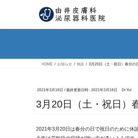
コ
ナ
ン
ビ
テ
ゲ
ン
ー
ツ
シ
へ
ョ
ス
ン
キ
に
ッ
移
HOME
お知らせ
休診
3月20日（土・祝日）春分の
プ
動
2021年3月18日
/ 最終更新日時 :
2021年3月18日
Dr.Yui
3月20日（土・祝日）
2021年3月20日は春分の日で祝日のために