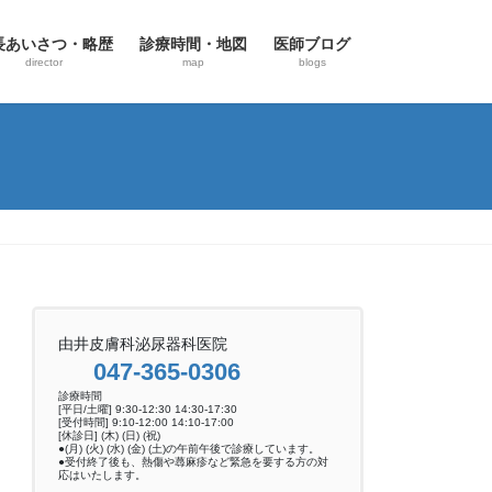
長あいさつ・略歴
診療時間・地図
医師ブログ
director
map
blogs
由井皮膚科泌尿器科医院
047-365-0306
診療時間
[平日/土曜] 9:30-12:30 14:30-17:30
[受付時間] 9:10-12:00 14:10-17:00
[休診日] (木) (日) (祝)
●(月) (火) (水) (金) (土)の午前午後で診療しています。
●受付終了後も、熱傷や蕁麻疹など緊急を要する方の対
応はいたします。