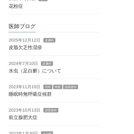
花粉症
医師ブログ
2025年12月12日
皮膚科
皮脂欠乏性湿疹
2024年7月10日
皮膚科
水虫（足白癬）について
2023年11月10日
内科
検査
泌尿器科
睡眠時無呼吸症候群
2023年10月13日
泌尿器科
前立腺肥大症
2023年1月30日
その他