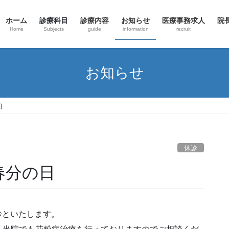
ホーム
診療科目
診療内容
お知らせ
医療事務求人
院
Home
Subjects
guide
information
recruit
お知らせ
日
休診
春分の日
休診といたします。