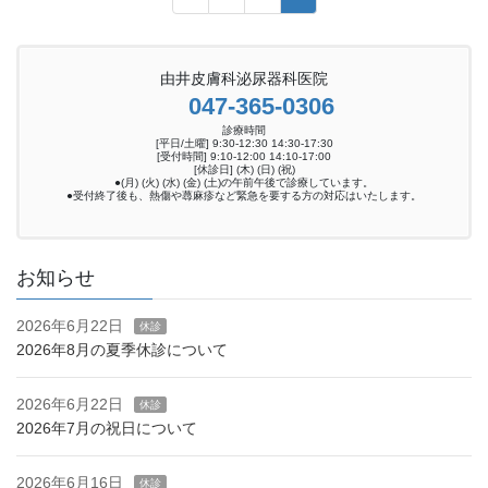
稿
定
定
定
ペ
ペ
ペ
の
ー
ー
ー
由井皮膚科泌尿器科医院
ペ
ジ
ジ
ジ
047-365-0306
ー
診療時間
ジ
[平日/土曜] 9:30-12:30 14:30-17:30
[受付時間] 9:10-12:00 14:10-17:00
[休診日] (木) (日) (祝)
送
●(月) (火) (水) (金) (土)の午前午後で診療しています。
●受付終了後も、熱傷や蕁麻疹など緊急を要する方の対応はいたします。
り
お知らせ
2026年6月22日
休診
2026年8月の夏季休診について
2026年6月22日
休診
2026年7月の祝日について
2026年6月16日
休診