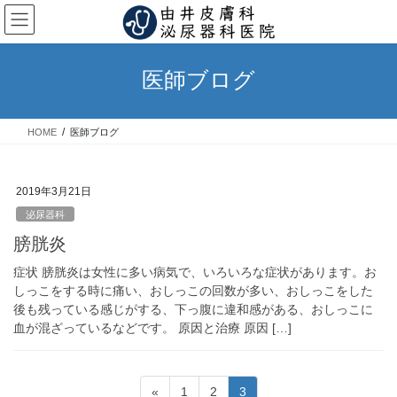
コ
ナ
ン
ビ
テ
ゲ
ン
ー
医師ブログ
ツ
シ
へ
ョ
ス
ン
HOME
医師ブログ
キ
に
ッ
移
プ
動
2019年3月21日
泌尿器科
膀胱炎
症状 膀胱炎は女性に多い病気で、いろいろな症状があります。お
しっこをする時に痛い、おしっこの回数が多い、おしっこをした
後も残っている感じがする、下っ腹に違和感がある、おしっこに
血が混ざっているなどです。 原因と治療 原因 […]
投
固
固
固
«
1
2
3